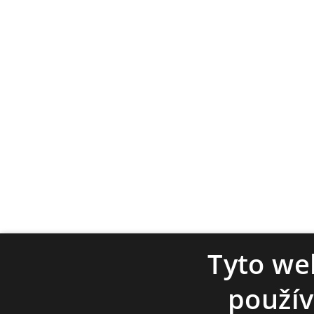
Tyto we
použív