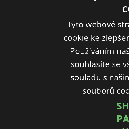
c
Tyto webové str
cookie ke zlepšen
Používáním naš
souhlasíte se 
souladu s naši
souborů coo
SH
PA