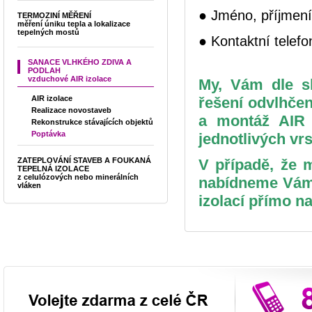
● Jméno, příjmení
TERMOZINÍ MĚŘENÍ
měření úniku tepla a lokalizace
tepelných mostů
● Kontaktní telefo
SANACE VLHKÉHO ZDIVA A
PODLAH
vzduchové AIR izolace
My, Vám dle sl
AIR izolace
řešení odvlhče
Realizace novostaveb
a montáž AIR 
Rekonstrukce stávajících objektů
Poptávka
jednotlivých vrs
ZATEPLOVÁNÍ STAVEB A FOUKANÁ
V případě, že 
TEPELNÁ IZOLACE
z celulózových nebo minerálních
nabídneme Vám
vláken
izolací přímo na