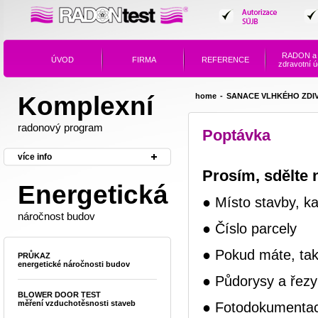
RADON
a 
ÚVOD
FIRMA
REFERENCE
zdravotní ú
Komplexní
home
-
SANACE VLHKÉHO ZDIVA
radonový program
Poptávka
více info
Prosím, sdělte 
Energetická
● Místo stavby, k
náročnost budov
● Číslo parcely
● Pokud máte, tak
PRŮKAZ
energetické náročnosti budov
● Půdorysy a řezy
BLOWER DOOR TEST
měření vzduchotěsnosti staveb
● Fotodokumentaci 