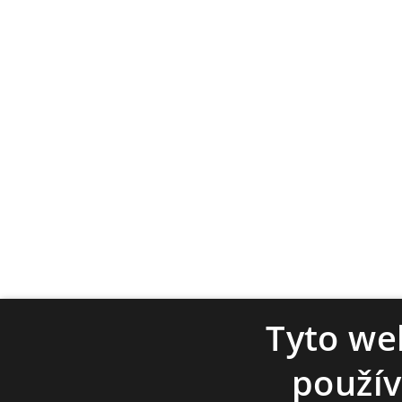
Tyto we
použív