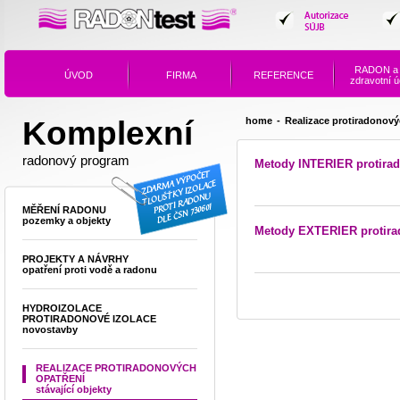
RADON
a 
ÚVOD
FIRMA
REFERENCE
zdravotní ú
Komplexní
home
-
Realizace protiradonovýc
radonový program
Metody INTERIER protira
MĚŘENÍ RADONU
pozemky a objekty
Metody EXTERIER protira
PROJEKTY A NÁVRHY
opatření proti vodě a radonu
HYDROIZOLACE
PROTIRADONOVÉ IZOLACE
novostavby
REALIZACE PROTIRADONOVÝCH
OPATŘENÍ
stávající objekty