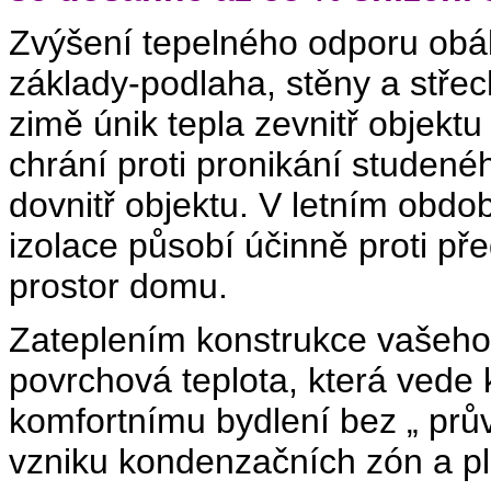
Zvýšení tepelného odporu obál
základy-podlaha, stěny a stře
zimě únik tepla zevnitř objek
chrání proti pronikání studen
dovnitř objektu. V letním obdo
izolace působí účinně proti pře
prostor domu.
Zateplením konstrukce vašeho 
povrchová teplota, která vede
komfortnímu bydlení bez „ prů
vzniku kondenzačních zón a pl