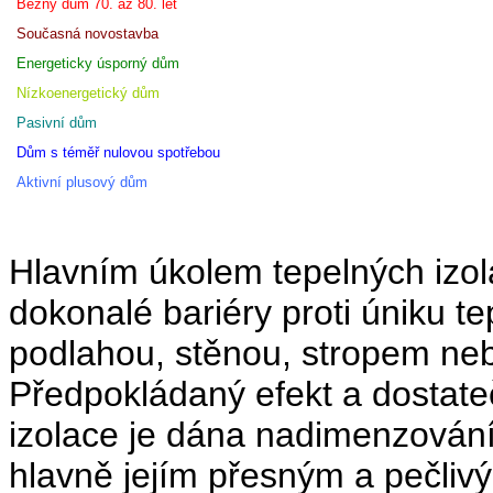
Běžný dům 70. až 80. let
Současná novostavba
Energeticky úsporný dům
Nízkoenergetický dům
Pasivní dům
Dům s téměř nulovou spotřebou
Aktivní plusový dům
Hlavním úkolem tepelných izol
dokonalé bariéry proti úniku t
podlahou, stěnou, stropem neb
Předpokládaný efekt a dostate
izolace je dána nadimenzován
hlavně jejím přesným a pečli